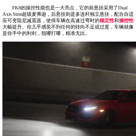
FK8的操控性能也是一大亮点，它的前悬挂采用了Dual
Axis Strut超级麦弗逊，后悬挂则是多连杆独立悬挂，配合自适
应可变阻尼减震器，使得车辆在高速过弯时的
稳定性
和
操控性
大幅提升。你几乎感觉不到任何的转向不足或过度，车辆就像
是你手中的利剑，指哪打哪，精准无比。