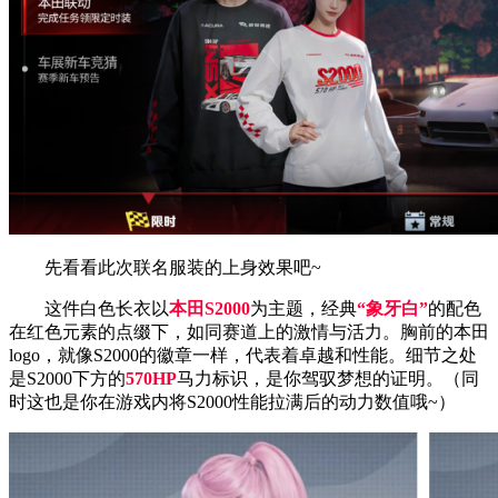
先看看此次联名服装的上身效果吧~
这件白色长衣以
本田S2000
为主题，经典
“象牙白”
的配色
在红色元素的点缀下，如同赛道上的激情与活力。胸前的本田
logo，就像S2000的徽章一样，代表着卓越和性能。细节之处
是S2000下方的
570HP
马力标识，是你驾驭梦想的证明。（同
时这也是你在游戏内将S2000性能拉满后的动力数值哦~）