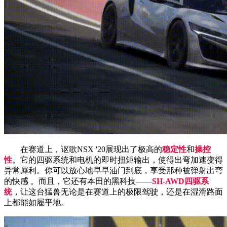
在赛道上，讴歌NSX '20展现出了极高的
稳定性
和
操控
性
。它的四驱系统和电机的即时扭矩输出，使得出弯加速变得
异常犀利。你可以放心地早早油门到底，享受那种被弹射出弯
的快感 。而且，它还有本田的黑科技——
SH-AWD四驱系
统
，让这台猛兽无论是在赛道上的极限驾驶，还是在湿滑路面
上都能如履平地。