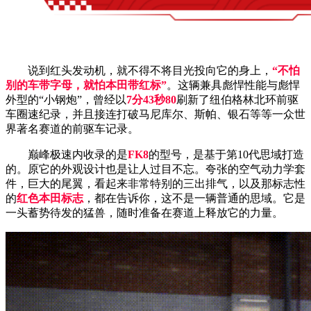
说到红头发动机，就不得不将目光投向它的身上，
“不怕
别的车带字母，就怕本田带红标”
。这辆兼具彪悍性能与彪悍
外型的“小钢炮”，曾经以
7分43秒80
刷新了纽伯格林北环前驱
车圈速纪录，并且接连打破马尼库尔、斯帕、银石等等一众世
界著名赛道的前驱车记录。
巅峰极速内收录的是
FK8
的型号，是基于第10代思域打造
的。原它的外观设计也是让人过目不忘。夸张的空气动力学套
件，巨大的尾翼，看起来非常特别的三出排气，以及那标志性
的
红色本田标志
，都在告诉你，这不是一辆普通的思域。它是
一头蓄势待发的猛兽，随时准备在赛道上释放它的力量。