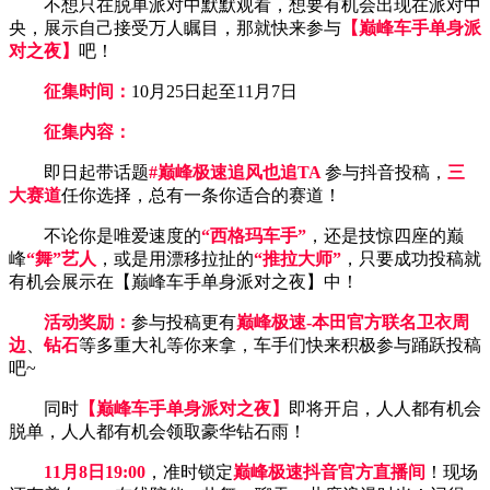
不想只在脱单派对中默默观看，想要有机会出现在派对中
央，展示自己接受万人瞩目，那就快来参与
【巅峰车手单身派
对之夜】
吧！
征集时间：
10月25日起至11月7日
征集内容：
即日起带话题
#巅峰极速追风也追TA
参与抖音投稿，
三
大赛道
任你选择，总有一条你适合的赛道！
不论你是唯爱速度的
“西格玛车手”
，还是技惊四座的巅
峰
“舞”艺人
，或是用漂移拉扯的
“推拉大师”
，只要成功投稿就
有机会展示在【巅峰车手单身派对之夜】中！
活动奖励：
参与投稿更有
巅峰极速-本田官方联名卫衣周
边
、
钻石
等多重大礼等你来拿，车手们快来积极参与踊跃投稿
吧~
同时
【巅峰车手单身派对之夜】
即将开启，人人都有机会
脱单，人人都有机会领取豪华钻石雨！
11月8日19:00
，准时锁定
巅峰极速抖音官方直播间
！现场