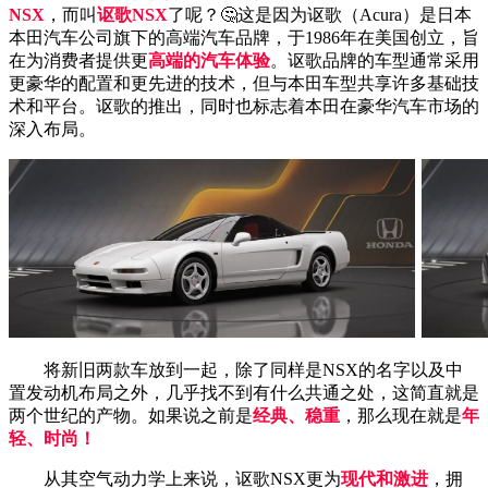
NSX
，而叫
讴歌NSX
了呢？🤔这是因为讴歌（Acura）是日本
本田汽车公司旗下的高端汽车品牌，于1986年在美国创立，旨
在为消费者提供更
高端的汽车体验
。讴歌品牌的车型通常采用
更豪华的配置和更先进的技术，但与本田车型共享许多基础技
术和平台。讴歌的推出，同时也标志着本田在豪华汽车市场的
深入布局。
将新旧两款车放到一起，除了同样是NSX的名字以及中
置发动机布局之外，几乎找不到有什么共通之处，这简直就是
两个世纪的产物。如果说之前是
经典、稳重
，那么现在就是
年
轻、时尚！
从其空气动力学上来说，讴歌NSX更为
现代和激进
，拥