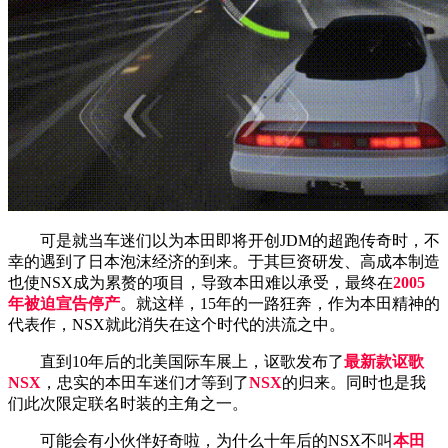
可是就当车迷们以为本田即将开创JDM的超跑传奇时，不
幸的遇到了日本泡沫经济的到来。于其巨资研发、高成本制造
也使NSX成为累赘的项目，导致本田难以承受，最终在
2005
年被迫宣告停产
。就这样，15年的一路狂奔，作为本田精神的
代表作，NSX就此消失在这个时代的洪流之中。
直到10年后的北美国际车展上，讴歌发布了
最新款讴歌
NSX
，忠实的本田车迷们才等到了
NSX
的归来。同时也是我
们此次限定联名时装的主角之一。
可能会有小伙伴好奇啦，为什么十年后的NSX不叫
本田