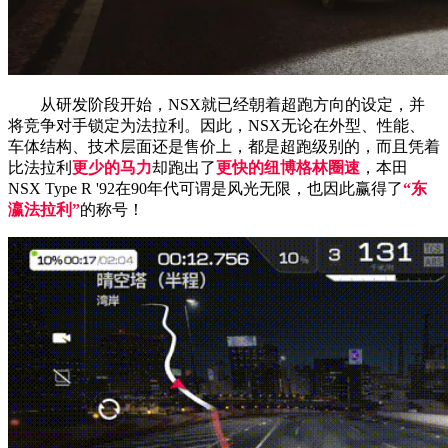
从研发阶段开始，NSX就已经朝着超跑方向的设定，并
将竞争对手锁定为法拉利。因此，NSX无论在外型、性能、
车体结构、技术层面还是售价上，都是超跑级别的，而且凭着
比法拉利
更少的马力
却跑出了
更快的纽博格林圈速
，本田
NSX Type R '92在90年代可谓是风光无限，也因此赢得了
“东
瀛法拉利”
的称号！