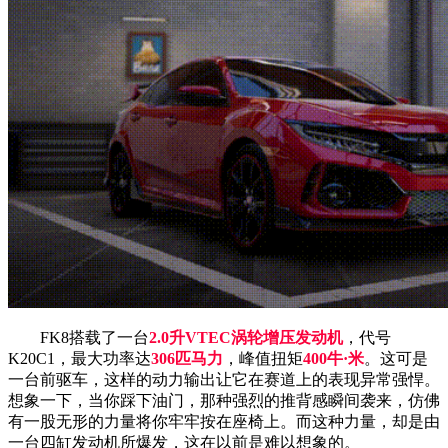
FK8搭载了一台
2.0升VTEC涡轮增压发动机
，代号
K20C1，最大功率达
306匹马力
，峰值扭矩
400牛·米
。这可是
一台前驱车，这样的动力输出让它在赛道上的表现异常强悍。
想象一下，当你踩下油门，那种强烈的推背感瞬间袭来，仿佛
有一股无形的力量将你牢牢按在座椅上。而这种力量，却是由
一台四缸发动机所爆发，这在以前是难以想象的。