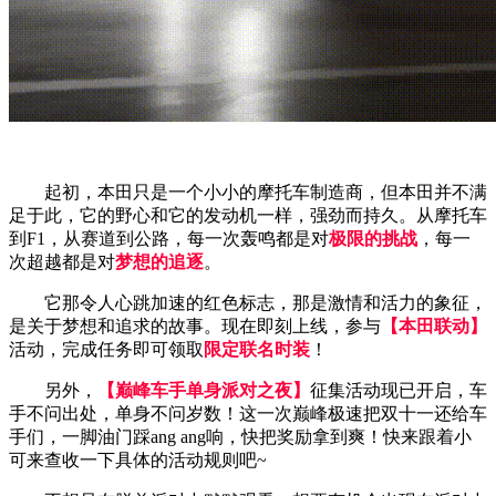
起初，本田只是一个小小的摩托车制造商，但本田并不满
足于此，它的野心和它的发动机一样，强劲而持久。从摩托车
到F1，从赛道到公路，每一次轰鸣都是对
极限的挑战
，每一
次超越都是对
梦想的追逐
。
它那令人心跳加速的红色标志，那是激情和活力的象征，
是关于梦想和追求的故事。现在即刻上线，参与
【本田联动】
活动，完成任务即可领取
限定联名时装
！
另外，
【巅峰车手单身派对之夜】
征集活动现已开启，车
手不问出处，单身不问岁数！这一次巅峰极速把双十一还给车
手们，一脚油门踩ang ang响，快把奖励拿到爽！快来跟着小
可来查收一下具体的活动规则吧~