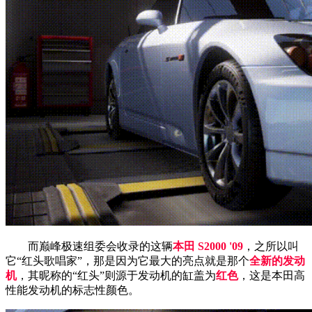
而巅峰极速组委会收录的这辆
本田 S2000 '09
，之所以叫
它“红头歌唱家”，那是因为它最大的亮点就是那个
全新的发动
机
，其昵称的“红头”则源于发动机的缸盖为
红色
，这是本田高
性能发动机的标志性颜色。