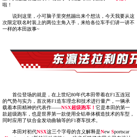
啦！
说到这里，小可脑子里突然蹦出来个想法，今天我要从这
次限定联名时装上的两位主角入手，来给各位车手们讲一讲不
一样的本田故事~
首位登场的就是，在上世纪80年代本田带着在F1五连冠
的气势与实力，首次将F1造车理念和技术进行量产，一辆承
载着本田精神的代表作——
NSX超级跑车！
它是本田的第一
款超级跑车，也是世界第一款使用全铝单体横造技术的车型，
同时应用了钛合金发动曲轴等的F1赛车技术。
本田对初代
NSX
这三个字母的含义解释是
N
ew
S
portscar