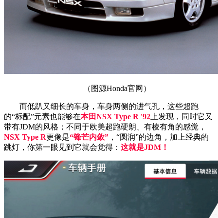
（图源Honda官网）
而低趴又细长的车身，车身两侧的进气孔，这些超跑
的“标配”元素也能够在
本田NSX Type R '92
上发现，同时它又
带有JDM的风格；不同于欧美超跑硬朗、有棱有角的感觉，
NSX Type R
更像是
“锋芒内敛”
，“圆润”的边角，加上经典的
跳灯，你第一眼见到它就会觉得：
这就是JDM！