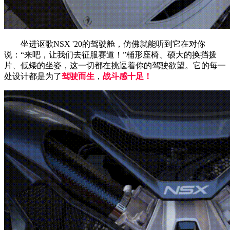
坐进讴歌NSX '20的驾驶舱，仿佛就能听到它在对你
说：“来吧，让我们去征服赛道！”桶形座椅、硕大的换挡拨
片、低矮的坐姿，这一切都在挑逗着你的驾驶欲望。它的每一
处设计都是为了
驾驶而生
，
战斗感十足！