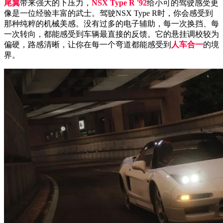
尾翼
带来强大的下压力，
NSX Type R '92
给小可的驾驶感受更
像是一位经验丰富的武士。驾驶NSX Type R时，你会感受到
那种纯粹的机械美感。没有过多的电子辅助，每一次换挡、每
一次转向，都能感受到车辆最直接的反馈。它的悬挂调校较为
偏硬，路感清晰，让你在每一个弯道都能感受到
人车合一
的境
界。