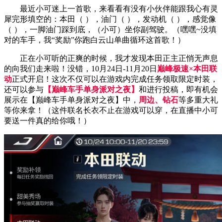
最近小可迷上一首歌，来看看有没有小伙伴能跟我心有灵
犀完形填空的：本田（ ），油门（ ），发动机（ ），感觉像
（ ），一脚油门踩到底，（小可）坐你副驾驶。（嘿嘿~没填
对的车手，我“奖励”你跑白云山单曲循环这首歌！）
正在小可听的正爽的时候，我才发现本田正主正悄无声息
的向我们走来啦！没错，10月24日-11月20日
巅峰极速×本田联
动
正式开启！这次不仅可以在游戏内完成任务领取限定时装，
还可以参与
【巅峰车手单身派对之夜】
和进行投稿，即有机会
展示在【巅峰车手单身派对之夜】中，
周边、钻石
等多重大礼
等你来拿！（这件联名长衣不止在游戏可以穿，在直播中小可
要送一件真的给你哦！）